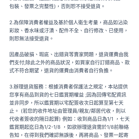
包裝、發票之完整性)，否則恕不接受退貨。
2.為保障消費者權益及基於個人衛生考量，商品如沾染
彩妝、香水味或汙漬、配件不全、自行修改、已使用，
則恕無法接受退貨。
因產品破損、瑕庛、出錯貨等賣家問題，退貨運費由我
們支付;除此之外的商品狀況，如買家自行訂錯商品、款
式不符合期望，退貨的運費由消費者自行負擔。
3.辦理退貨服務：根據消費者保護法之規定，本站提供
您享有商品到貨的七日鑑賞期權益 ;因為回傳宅配資訊
並非同步，所以鑑賞期以宅配簽收次日起算至第七天
止。 (若您的收件地址由管理員/親友/鄰居代收，則以
代收者簽收的隔日起算) 例如：收到商品日為1/1 ，七天
鑑賞期起迄日為1/2-1/8 ，如欲辦理退貨需於1/8前聯絡
告知，在得到我們確認無誤後，再將商品、發票一起寄