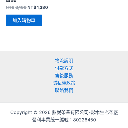
NT$
2,100
NT$
1,380
加入購物車
物流說明
付款方式
售後服務
隱私權政策
聯絡我們
Copyright © 2026 鼎崴茶業有限公司-彭木生老茶廠
營利事業統一編號：80226450