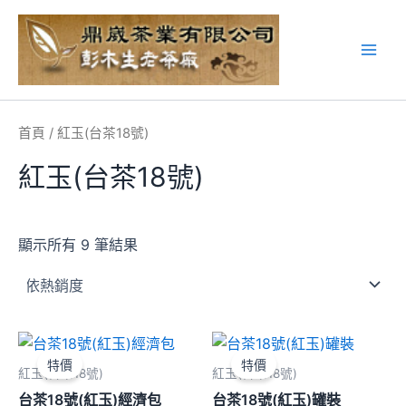
首頁
/ 紅玉(台茶18號)
紅玉(台茶18號)
顯示所有 9 筆結果
特價
特價
紅玉(台茶18號)
紅玉(台茶18號)
台茶18號(紅玉)經濟包
台茶18號(紅玉)罐裝